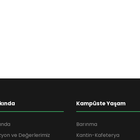
c
e
kında
Kampüste Yaşam
ında
Barınma
zyon ve Değerlerimiz
Kantin-Kafeterya