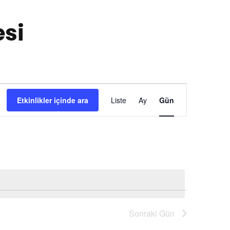
esi
E
Etkinlikler içinde ara
Liste
Ay
Gün
t
k
i
n
l
Sonraki Gün
i