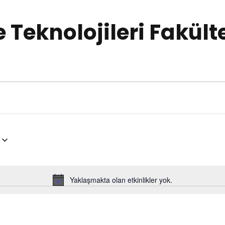
e Teknolojileri Fakült
Yaklaşmakta olan etkinlikler yok.
N
o
t
i