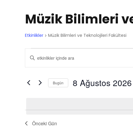
Müzik Bilimleri v
Etkinlikler
Müzik Bilimleri ve Teknolojileri Fakültesi
E
E
A
r
t
t
a
m
8 Ağustos 2026
Bugün
k
k
a
T
k
a
i
i
r
r
i
i
n
n
t
Önceki Gün
h
e
s