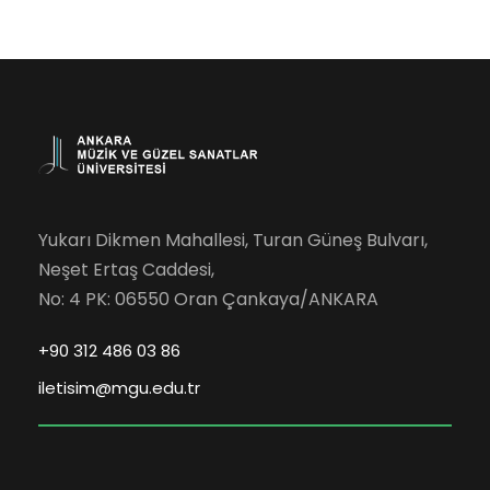
k
i
i
l
k
k
g
e
l
ö
r
r
e
f
ü
Yukarı Dikmen Mahallesi, Turan Güneş Bulvarı,
r
o
Neşet Ertaş Caddesi,
n
a
No: 4 PK: 06550 Oran Çankaya/ANKARA
r
ü
r
+90 312 486 03 86
2
iletisim@mgu.edu.tr
a
N
l
m
i
e