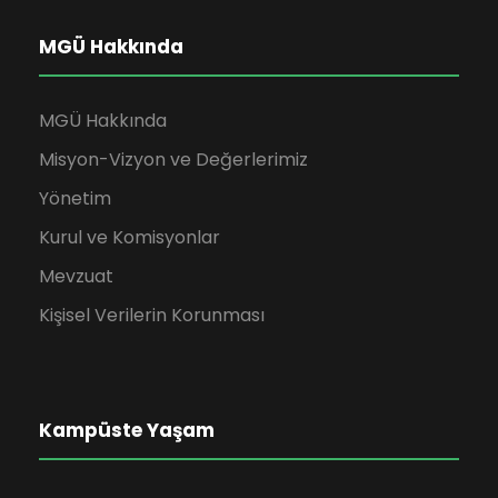
a
r
s
MGÜ Hakkında
v
d
a
MGÜ Hakkında
e
e
n
Misyon-Vizyon ve Değerlerimiz
g
g
2
Yönetim
e
ö
Kurul ve Komisyonlar
0
z
Mevzuat
r
2
Kişisel Verilerin Korunması
i
ü
6
n
n
Kampüste Yaşam
ü
e