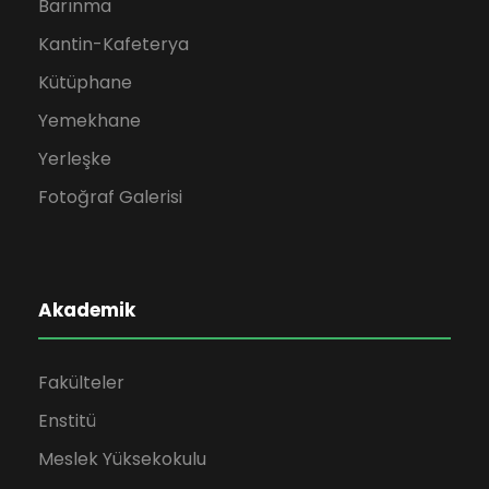
m
Barınma
Kantin-Kafeterya
l
Kütüphane
e
Yemekhane
r
Yerleşke
Fotoğraf Galerisi
d
e
Akademik
g
e
Fakülteler
z
Enstitü
Meslek Yüksekokulu
i