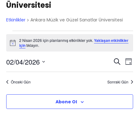
Üniversitesi
Etkinlikler
Ankara Müzik ve Güzel Sanatlar Üniversitesi
E
2 Nisan 2026 için planlanmış etkinlikler yok.
Yaklaşan etkinlikler
N
için
tıklayın.
t
o
t
E
E
02/04/2026
i
A
k
G
c
r
e
T
t
ü
t
a
i
a
n
Önceki Gün
Sonraki Gün
k
r
k
n
i
i
Abone Ol
i
h
l
s
n
n
e
i
l
ç
l
.