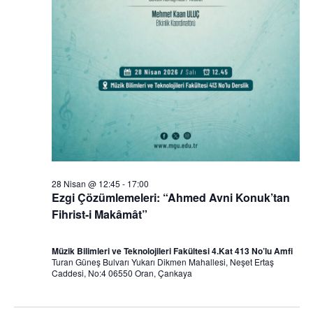
l
l
ö
e
r
e
ü
r
r
n
f
a
ü
o
r
r
a
28 Nisan @ 12:45
-
17:00
l
Ezgi Çözümlemeleri: “Ahmed Avni Konuk’tan
2
m
Fihrist-i Makâmât”
e
8
a
r
Müzik Bilimleri ve Teknolojileri Fakültesi 4.Kat 413 No’lu Amfi
Turan Güneş Bulvarı Yukarı Dikmen Mahallesi, Neşet Ertaş
N
Caddesi, No:4 06550 Oran, Çankaya
v
d