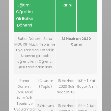
Eğitim-
Tarihi
Öğretim
Yılı Bahar
Dönemi
Bahar Dönemi Sonu
12 Haziran 2020
MGU İSF Müzik Teorisi ve
Cuma
Uygulamaları Yeterlilik
Sınavına girecek
öğrencilerin Öğrenci
İşleri tarafından ilanı
Bahar
1.Oturum
16 Haziran
İSF – 1. Kat
Dönemi
(Toplu)
2020 Salı
Büyük Amfi
Sonu MGÜ
Saat 09:00
İSF Müzik
Teorisi ve
2.Oturum
16 Haziran
İSF – 2. Kat
Uygulamala