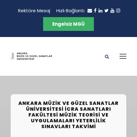
Rektöre Mesaj
Hızlı Bağlantı
Engelsiz MGÜ
ANKARA MÜZIK VE GÜZEL SANATLAR
ÜNIVERSITESI İCRA SANATLARI
FAKÜLTESI MÜZIK TEORISI VE
UYGULAMALARI YETERLILIK
SINAVLARI TAKVIMI