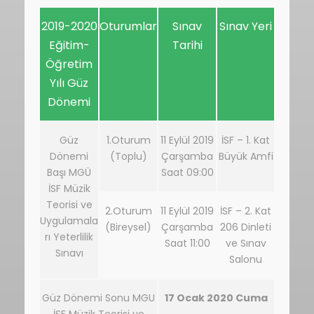
2019-2020
Oturumlar
Sınav
Sınav Yeri
Eğitim-
Tarihi
Öğretim
Yılı Güz
Dönemi
Güz
1.Oturum
11 Eylül 2019
İSF – 1. Kat
Dönemi
(Toplu)
Çarşamba
Büyük Amfi
Başı MGÜ
Saat 09:00
İSF Müzik
Teorisi ve
2.Oturum
11 Eylül 2019
İSF – 2. Kat
Uygulamala
(Bireysel)
Çarşamba
206 Dinleti
rı Yeterlilik
Saat 11:00
ve Sınav
Sınavı
Salonu
Güz Dönemi Sonu MGU
17 Ocak 2020 Cuma