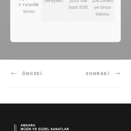
(Bireysel)
2020 Salı
206 Dinleti
rı Yeterlilik
Saat 11:00
ve Sınav
Sınavı
Salonu
ÖNCEKI
SONRAKI