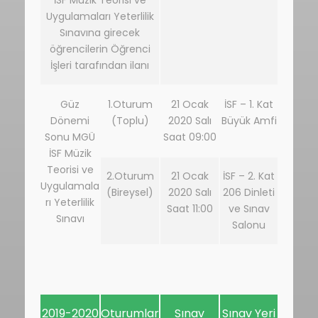
İSF Müzik Teorisi ve
Uygulamaları Yeterlilik
Sınavına girecek
öğrencilerin Öğrenci
İşleri tarafından ilanı
Güz
1.Oturum
21 Ocak
İSF – 1. Kat
Dönemi
(Toplu)
2020 Salı
Büyük Amfi
Sonu MGÜ
Saat 09:00
İSF Müzik
Teorisi ve
2.Oturum
21 Ocak
İSF – 2. Kat
Uygulamala
(Bireysel)
2020 Salı
206 Dinleti
rı Yeterlilik
Saat 11:00
ve Sınav
Sınavı
Salonu
2019-2020
Oturumlar
Sınav
Sınav Yeri