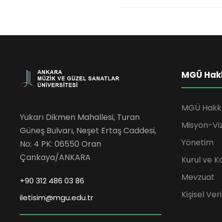
MGÜ Hak
MGÜ Hakk
Yukarı Dikmen Mahallesi, Turan
Misyon-Vi
Güneş Bulvarı, Neşet Ertaş Caddesi,
Yönetim
No: 4 PK: 06550 Oran
Çankaya/ANKARA
Kurul ve K
Mevzuat
+90 312 486 03 86
Kişisel Ve
iletisim@mgu.edu.tr