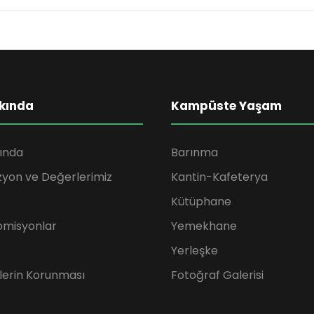
kında
Kampüste Yaşam
ında
Barınma
zyon ve Değerlerimiz
Kantin-Kafeterya
Kütüphane
omisyonlar
Yemekhane
Yerleşke
rilerin Korunması
Fotoğraf Galerisi