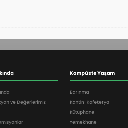
kında
Kampüste Yaşam
ında
Barınma
zyon ve Değerlerimiz
Kantin-Kafeterya
Kütüphane
omisyonlar
Yemekhane