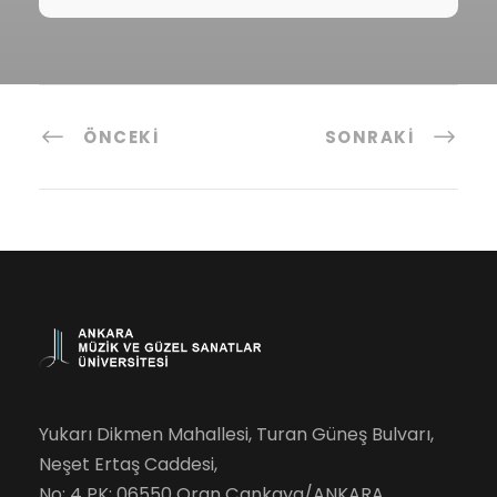
ÖNCEKI
SONRAKI
Yukarı Dikmen Mahallesi, Turan Güneş Bulvarı,
Neşet Ertaş Caddesi,
No: 4 PK: 06550 Oran Çankaya/ANKARA