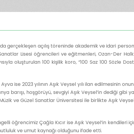
 gerçekleşen açılış töreninde akademik ve idari personel
Sanatlar Lisesi öğrencileri ve eğitmenleri, Ozan-Der Halk 
ısıyla oluşturulan 100 kişilik koro, “100 Saz 100 Sözle Do
va ise 2023 yılının Aşık Veysel yılı ilan edilmesinin onu
nya barışı, hoşgörüyü, sevgiyi Aşık Veysel’in dediği gibi 
üzik ve Güzel Sanatlar Üniversitesi ile birlikte Aşık Vey
lli öğrencimiz Çağla Kıcır ise Aşık Veysel’in kendileri 
 mutluluk ve umut kaynağı olduğunu ifade etti.