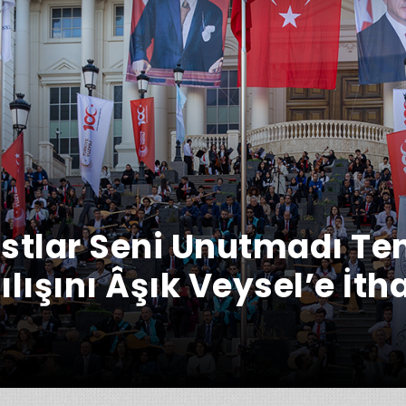
ostlar Seni Unutmadı T
lışını Âşık Veysel’e İth