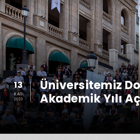
Üniversitemiz D
13
KAS
Akademik Yılı Açı
2023