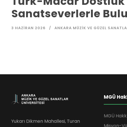
Türk-Macar Dostluk
Sanatseverlerle Bul
3 HAZIRAN 2026
ANKARA MÜZIK VE GÜZEL SANATLA
MGÜ Hak
MGÜ Hakk
Yukarı Dikmen Mahallesi, Turan
Misyon-Vi