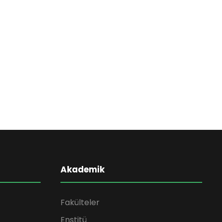
Akademik
Fakülteler
Enstitü