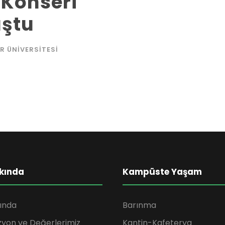
 Konseri
uştu
R ÜNIVERSITESI
kında
Kampüste Yaşam
ında
Barınma
zyon ve Değerlerimiz
Kantin-Kafeterya