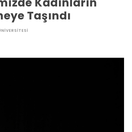
emizde Kadınların
neye Taşındı
ÜNIVERSITESI