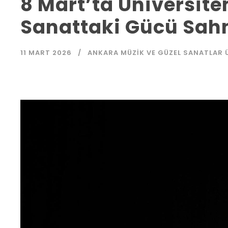
8 Mart’ta Üniversit
Sanattaki Gücü Sah
11 MART 2026
ANKARA MÜZIK VE GÜZEL SANATLAR 