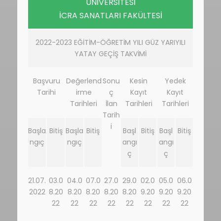
ÜNİVERSİTESİ
İCRA SANATLARI FAKÜLTESİ
2022-2023 EĞİTİM-ÖĞRETİM YILI GÜZ YARIYILI
YATAY GEÇİŞ TAKVİMİ
Başvuru
Değerlend
Sonu
Kesin
Yedek
Tarihi
irme
ç
Kayıt
Kayıt
Tarihleri
İlan
Tarihleri
Tarihleri
Tarih
i
Başla
Bitiş
Başla
Bitiş
Başl
Bitiş
Başl
Bitiş
ngıç
ngıç
angı
angı
ç
ç
21.07.
03.0
04.0
07.0
27.0
29.0
02.0
05.0
06.0
2022
8.20
8.20
8.20
8.20
8.20
9.20
9.20
9.20
22
22
22
22
22
22
22
22