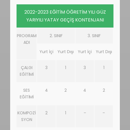
2022-2023 EĞİTİM ÖĞRETİM YILI GÜZ
YARIYILI YATAY GEÇİŞ KONTENJANI
PROGRAM
2. SINIF
3. SINIF
ADI
Yurt İçi
Yurt Dışı
Yurt İçi
Yurt Dışı
ÇALGI
3
1
3
1
EĞİTİMİ
SES
4
2
4
2
EĞİTİMİ
KOMPOZİ
2
1
–
–
SYON