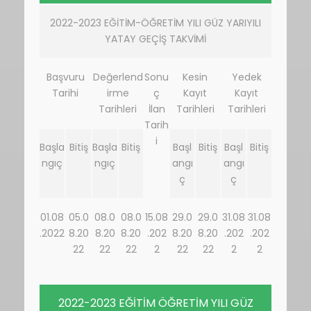
2022-2023 EĞİTİM-ÖĞRETİM YILI GÜZ YARIYILI
YATAY GEÇİŞ TAKVİMİ
Başvuru
Değerlend
Sonu
Kesin
Yedek
Tarihi
irme
ç
Kayıt
Kayıt
Tarihleri
İlan
Tarihleri
Tarihleri
Tarih
i
Başla
Bitiş
Başla
Bitiş
Başl
Bitiş
Başl
Bitiş
ngıç
ngıç
angı
angı
ç
ç
01.08
05.0
08.0
08.0
15.08
29.0
29.0
31.08
31.08
.2022
8.20
8.20
8.20
.202
8.20
8.20
.202
.202
22
22
22
2
22
22
2
2
2022-2023 EĞİTİM ÖĞRETİM YILI GÜZ