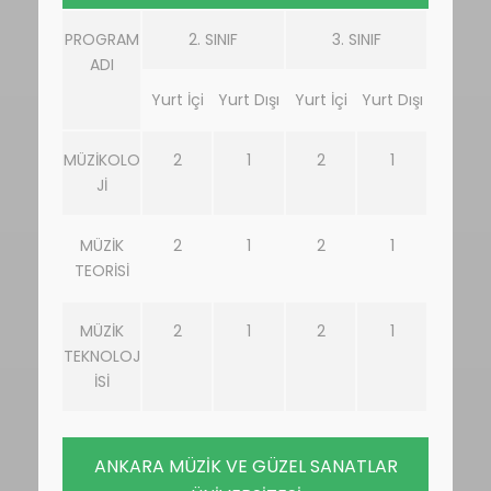
PROGRAM
2. SINIF
3. SINIF
ADI
Yurt İçi
Yurt Dışı
Yurt İçi
Yurt Dışı
MÜZİKOLO
2
1
2
1
Jİ
MÜZİK
2
1
2
1
TEORİSİ
MÜZİK
2
1
2
1
TEKNOLOJ
İSİ
ANKARA MÜZİK VE GÜZEL SANATLAR