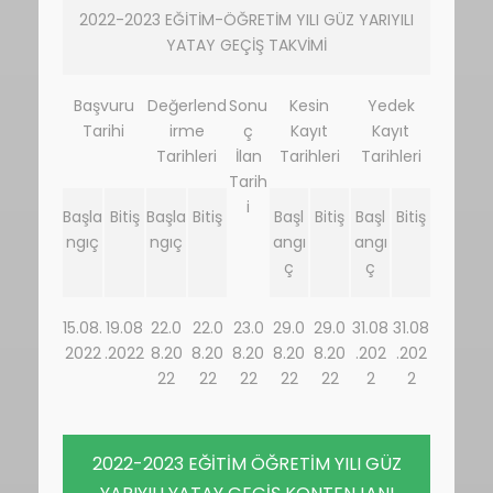
2022-2023 EĞİTİM-ÖĞRETİM YILI GÜZ YARIYILI
YATAY GEÇİŞ TAKVİMİ
Başvuru
Değerlend
Sonu
Kesin
Yedek
Tarihi
irme
ç
Kayıt
Kayıt
Tarihleri
İlan
Tarihleri
Tarihleri
Tarih
i
Başla
Bitiş
Başla
Bitiş
Başl
Bitiş
Başl
Bitiş
ngıç
ngıç
angı
angı
ç
ç
15.08.
19.08
22.0
22.0
23.0
29.0
29.0
31.08
31.08
2022
.2022
8.20
8.20
8.20
8.20
8.20
.202
.202
22
22
22
22
22
2
2
2022-2023 EĞİTİM ÖĞRETİM YILI GÜZ