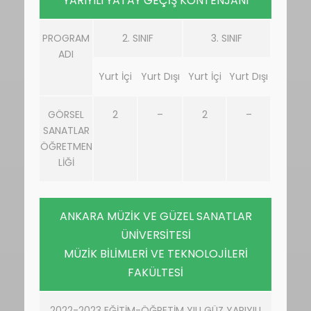
YARIYILI YATAY GEÇİŞ KONTENJANI
PROGRAM
2. SINIF
3. SINIF
ADI
Yurt İçi
Yurt Dışı
Yurt İçi
Yurt Dışı
GÖRSEL
2
–
2
–
SANATLAR
ÖĞRETMEN
LİĞİ
ANKARA MÜZİK VE GÜZEL SANATLAR
ÜNİVERSİTESİ
MÜZİK BİLİMLERİ VE TEKNOLOJİLERİ
FAKÜLTESİ
2022-2023 EĞİTİM-ÖĞRETİM YILI GÜZ YARIYILI