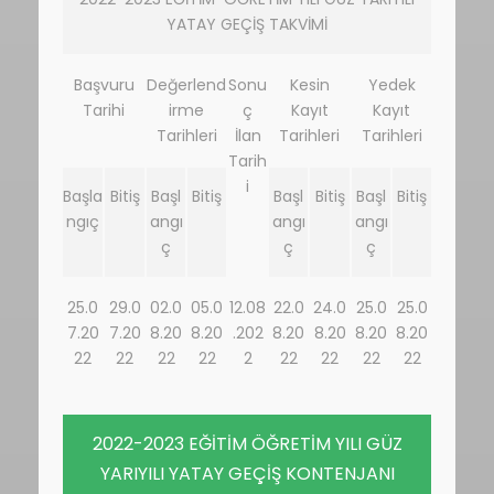
YATAY GEÇİŞ TAKVİMİ
Başvuru
Değerlend
Sonu
Kesin
Yedek
Tarihi
irme
ç
Kayıt
Kayıt
Tarihleri
İlan
Tarihleri
Tarihleri
Tarih
i
Başla
Bitiş
Başl
Bitiş
Başl
Bitiş
Başl
Bitiş
ngıç
angı
angı
angı
ç
ç
ç
25.0
29.0
02.0
05.0
12.08
22.0
24.0
25.0
25.0
7.20
7.20
8.20
8.20
.202
8.20
8.20
8.20
8.20
22
22
22
22
2
22
22
22
22
2022-2023 EĞİTİM ÖĞRETİM YILI GÜZ
YARIYILI YATAY GEÇİŞ KONTENJANI