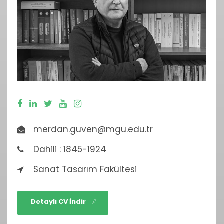
merdan.guven@mgu.edu.tr
Dahili : 1845-1924
Sanat Tasarım Fakültesi
Detaylı CV İndir