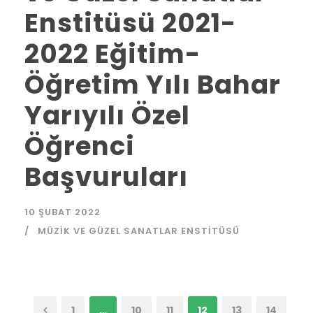
Enstitüsü 2021-
2022 Eğitim-
Öğretim Yılı Bahar
Yarıyılı Özel
Öğrenci
Başvuruları
10 ŞUBAT 2022
MÜZIK VE GÜZEL SANATLAR ENSTITÜSÜ
1
…
10
11
12
13
14