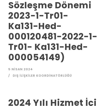
Sözleşme Dönemi
2023-1-Tr01-
Ka131-Hed-
000120481-2022-1-
Tr01- Ka131-Hed-
000054149)
5 NISAN 2024
DIŞ İLIŞKILER KOORDINATÖRLÜĞÜ
2024 Yılı Hizmet İçi