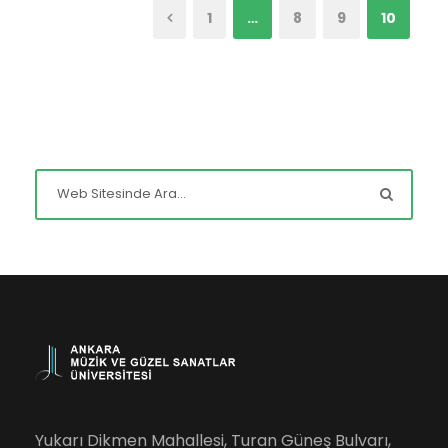
1
…
8
9
10
Yukarı Dikmen Mahallesi, Turan Güneş Bulvarı,