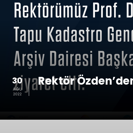
Rektör Özden’den
30
AĞU
2022