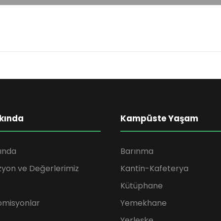
kında
Kampüste Yaşam
ında
Barınma
zyon ve Değerlerimiz
Kantin-Kafeterya
Kütüphane
omisyonlar
Yemekhane
Yerleşke