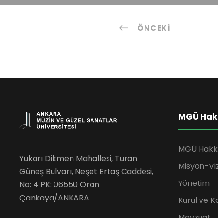
ÖNCEKI
MGÜ Hak
MGÜ Hakk
Yukarı Dikmen Mahallesi, Turan
Misyon-Vi
Güneş Bulvarı, Neşet Ertaş Caddesi,
Yönetim
No: 4 PK: 06550 Oran
Çankaya/ANKARA
Kurul ve K
Mevzuat