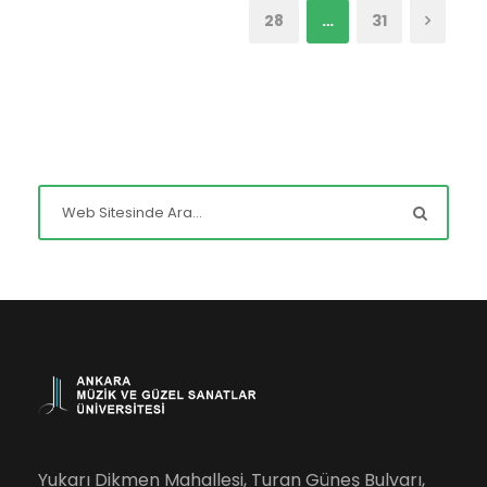
28
…
31
Yukarı Dikmen Mahallesi, Turan Güneş Bulvarı,