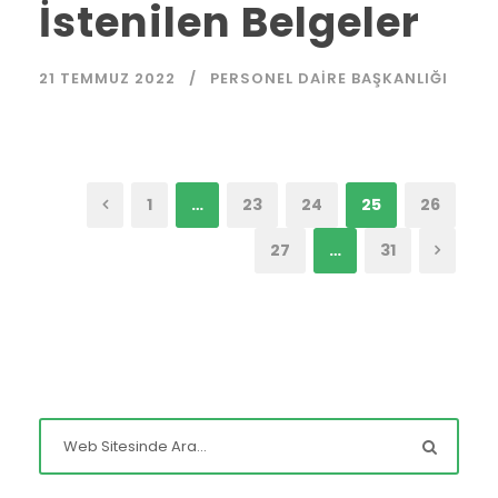
İstenilen Belgeler
21 TEMMUZ 2022
PERSONEL DAIRE BAŞKANLIĞI
1
…
23
24
25
26
27
…
31