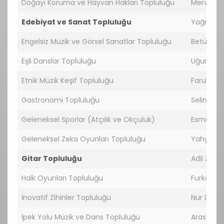
Doğayı Koruma ve Hayvan Hakları Topluluğu
Merve Su
Edebiyat ve Sanat Topluluğu
Yağmur Y
Engelsiz Müzik ve Görsel Sanatlar Topluluğu
Betül Mel
Eşli Danslar Topluluğu
Uğur BAL
Etnik Müzik Keşif Topluluğu
Faruk Ca
Gastronomi Topluluğu
Selinay 
Geleneksel Sporlar (Atçılık ve Okçuluk)
Esmanur
Geleneksel Zeka Oyunları Topluluğu
Yahya Bil
Gitar Topluluğu
Adil Zeki
Halk Oyunları Topluluğu
Furkan B
İnovatif Zihinler Topluluğu
Nur Deni
İpek Yolu Müzik ve Dans Topluluğu
Arash-M 