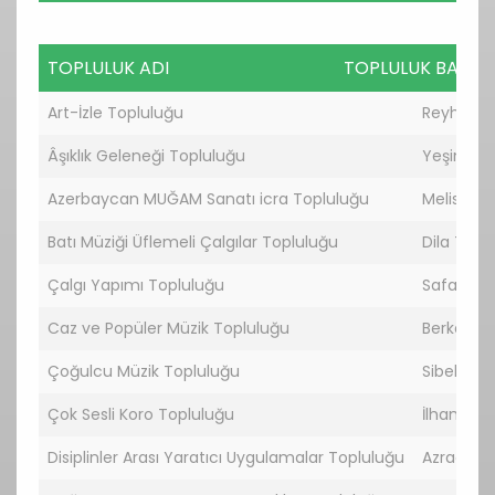
TOPLULUK ADI
TOPLULUK BAŞKA
TOPLULUK ADI
TOPLULU
Art-İzle Topluluğu
Reyhan K
Âşıklık Geleneği Topluluğu
Yeşim G
Azerbaycan MUĞAM Sanatı icra Topluluğu
Melisa K
Batı Müziği Üflemeli Çalgılar Topluluğu
Dila TEMİ
Çalgı Yapımı Topluluğu
Safa Burk
Caz ve Popüler Müzik Topluluğu
Berke ÇE
Çoğulcu Müzik Topluluğu
Sibel EDİK
Çok Sesli Koro Topluluğu
İlhami Ç
Disiplinler Arası Yaratıcı Uygulamalar Topluluğu
Azragül S