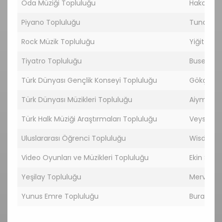
Oda Müziği Topluluğu
Hakan ER
Piyano Topluluğu
Tuna YEŞİ
Rock Müzik Topluluğu
Yiğit Hay
Tiyatro Topluluğu
Buse ÇET
Türk Dünyası Gençlik Konseyi Topluluğu
Gökçen B
Türk Dünyası Müzikleri Topluluğu
Aiymgul 
Türk Halk Müziği Araştırmaları Topluluğu
Veysel G
Uluslararası Öğrenci Topluluğu
Wisdom In
Video Oyunları ve Müzikleri Topluluğu
Ekin SEVE
Yeşilay Topluluğu
Merve YI
Yunus Emre Topluluğu
Burak BEN