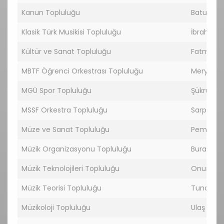
Kanun Topluluğu
Batu Yas
Klasik Türk Musikisi Topluluğu
İbrahim 
Kültür ve Sanat Topluluğu
Fatma G
MBTF Öğrenci Orkestrası Topluluğu
Meryem 
MGÜ Spor Topluluğu
Şükrü Şen
MSSF Orkestra Topluluğu
Sarp Ali 
Müze ve Sanat Topluluğu
Pembegü
Müzik Organizasyonu Topluluğu
Burak Şİ
Müzik Teknolojileri Topluluğu
Onur Sal
Müzik Teorisi Topluluğu
Tuna Barı
Müzikoloji Topluluğu
Ulaş AYDI